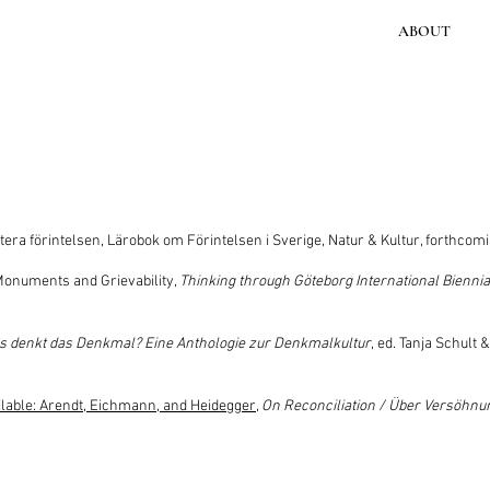
ABOUT
era förintelsen, Lärobok om Förintelsen i Sverige, Natur & Kultur, forthcom
onuments and Grievability,
Thinking through Göteborg International Bienni
s denkt das Denkmal? Eine Anthologie zur Denkmalkultur
, ed. Tanja Schult 
ilable: Arendt, Eichmann, and Heidegger
,
On Reconciliation / Über Versöhnu